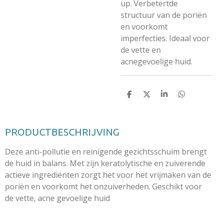
up. Verbetertde
structuur van de poriën
en voorkomt
imperfecties. Ideaal voor
de vette en
acnegevoelige huid.
D
D
S
D
e
e
h
e
l
e
a
l
e
l
r
e
n
e
n
PRODUCTBESCHRIJVING
Deze anti-pollutie en reinigende gezichtsschuim brengt
de huid in balans. Met zijn keratolytische en zuiverende
actieve ingrediënten zorgt het voor het vrijmaken van de
poriën en voorkomt het onzuiverheden. Geschikt voor
de vette, acne gevoelige huid​