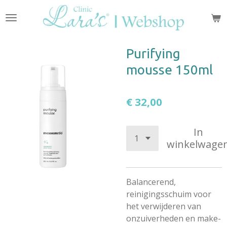
Ga
direct
naar
de
Purifying
hoofdinhoud
mousse 150ml
€ 32,00
In
winkelwage
Balancerend,
reinigingsschuim voor
het verwijderen van
onzuiverheden en make-