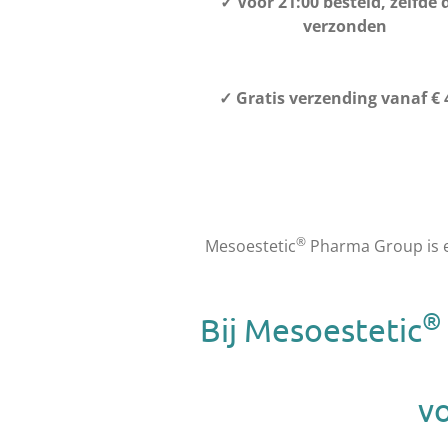
✓
Voor 21:00 besteld, zelfde 
verzonden
✓
Gratis verzending vanaf € 4
®
Mesoestetic
Pharma Group is e
®
Bij Mesoestetic
v