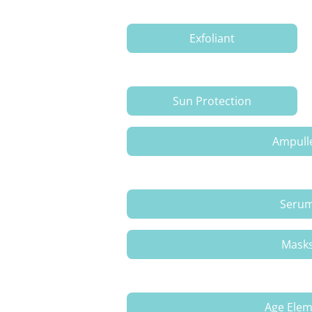
Exfoliant
Sun Protection
Ampull
Seru
Mask
Age Ele