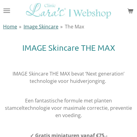
Ga
direct
naar
Home
»
Image Skincare
»
The Max
de
hoofdinhoud
IMAGE Skincare THE MAX
IMAGE Skincare THE MAX bevat ‘Next generation’
technologie voor huidverjonging.
Een fantastische formule met planten
stamceltechnologie voor maximale correctie, preventie
en voeding.
✓
Gratis miniaturen vanaf
€75.-