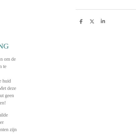
D
D
S
e
e
h
l
e
a
e
l
r
n
e
NG
jn om de
n te
e huid
 Met deze
uut geen
en!
milde
er
nten zijn