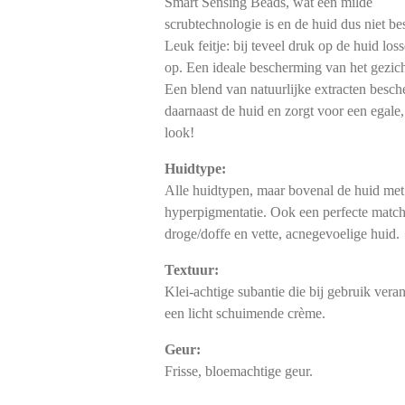
Smart Sensing Beads, wat een milde
scrubtechnologie is en de huid dus niet be
Leuk feitje: bij teveel druk op de huid los
op. Een ideale bescherming van het gezich
Een blend van natuurlijke extracten besch
daarnaast de huid en zorgt voor een egale,
look!
Huidtype:
Alle huidtypen, maar bovenal de huid met
hyperpigmentatie. Ook een perfecte matc
droge/doffe en vette, acnegevoelige huid.
Textuur:
Klei-achtige subantie die bij gebruik veran
een licht schuimende crème.
Geur:
Frisse, bloemachtige geur.