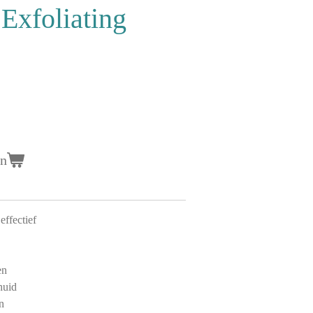
Exfoliating
en
effectief
en
huid
n