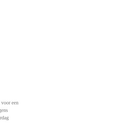
, voor een
gens
erdag