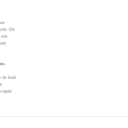
oor
ctie. Dit
r een
eunt
os-
e de huid
en
n egale