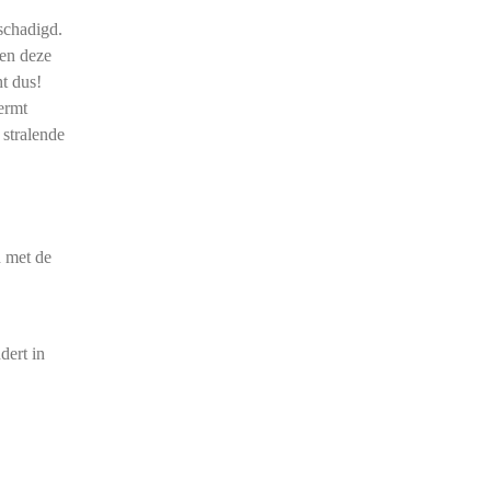
schadigd.
sen deze
t dus!
ermt
 stralende
h met de
dert in