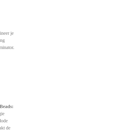
ineer je
ing
minator.
Beads:
gie
dode
akt de