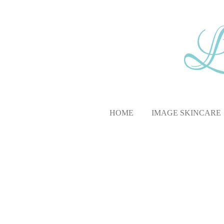
Ga
direct
naar
de
hoofdinhoud
HOME
IMAGE SKINCARE