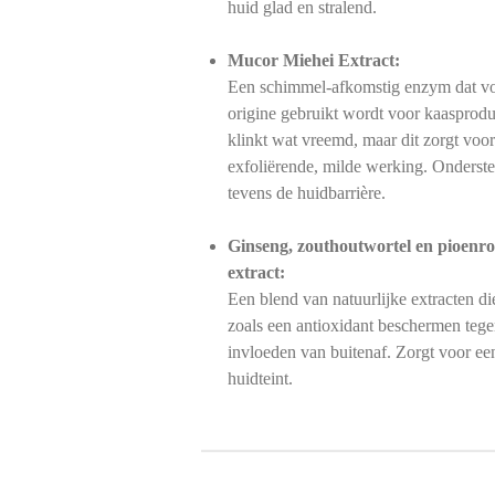
huid glad en stralend.
Mucor Miehei Extract:
Een schimmel-afkomstig enzym dat v
origine gebruikt wordt voor kaasprodu
klinkt wat vreemd, maar dit zorgt voo
exfoliërende, milde werking. Onderst
tevens de
huidbarrière
.
Ginseng, zouthoutwortel en pioenro
extract:
Een blend van natuurlijke extracten di
zoals een antioxidant beschermen teg
invloeden van buitenaf. Zorgt voor ee
huidteint.