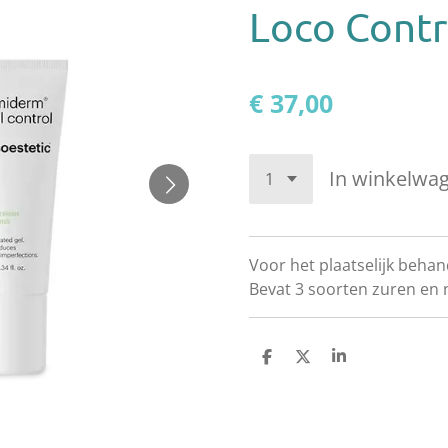
Loco Contr
€ 37,00
In winkelwa
Voor het plaatselijk behan
Bevat 3 soorten zuren en 
D
D
S
e
e
h
l
e
a
e
l
r
n
e