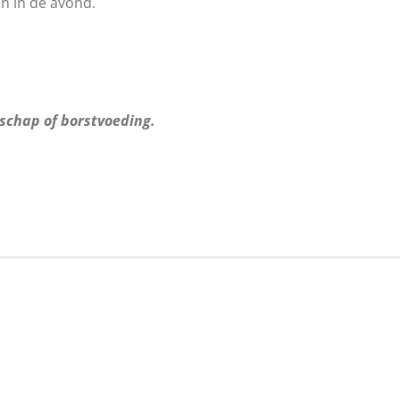
n in de avond.
schap of borstvoeding.