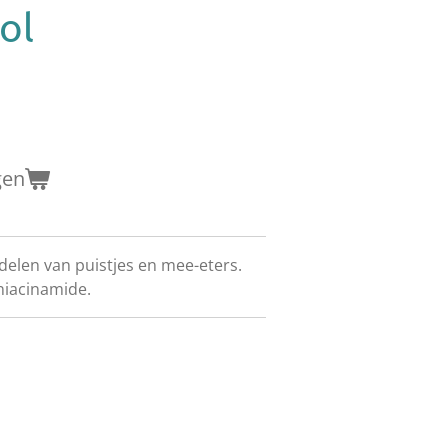
ol
gen
delen van puistjes en mee-eters.
niacinamide.