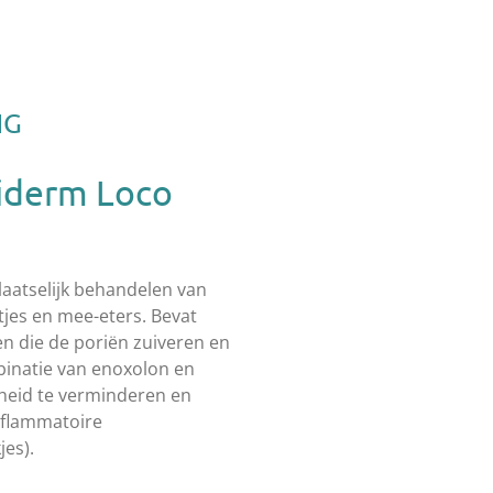
NG
iderm Loco
laatselijk behandelen van
tjes en mee-eters. Bevat
 die de poriën zuiveren en
inatie van enoxolon en
dheid te verminderen en
nflammatoire
jes).