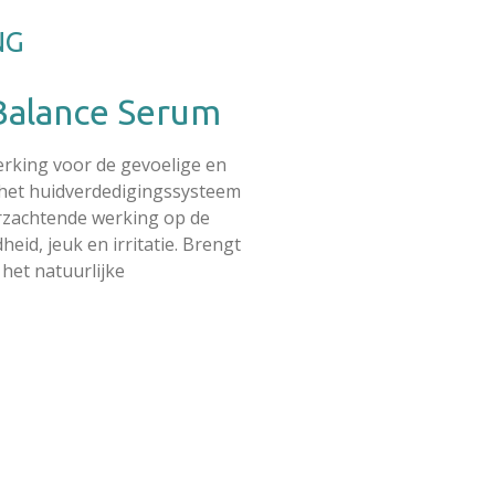
e
l
r
n
e
NG
Balance Serum
rking voor de gevoelige en
 het huidverdedigingssysteem
erzachtende werking op de
eid, jeuk en irritatie. Brengt
 het natuurlijke