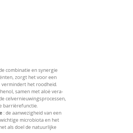
 de combinatie en synergie
iënten, zorgt het voor een
n vermindert het roodheid.
thenol, samen met aloë vera-
t de celvernieuwingsprocessen,
e barrièrefunctie.
e
: de aanwezigheid van een
wichtige microbiota en het
met als doel de natuurlijke