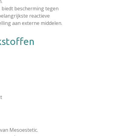
n.
-2 biedt bescherming tegen
elangrijkste reactieve
elling aan externe middelen.
kstoffen
t
 van Mesoestetic.