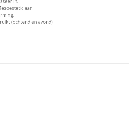
sseer in.
esoestetic aan.
rming.
uikt (ochtend en avond).