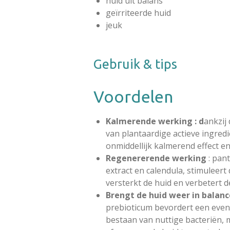
huid uit balans
geïrriteerde huid
jeuk
Gebruik & tips
Voordelen
Kalmerende werking : d
ankzij
van plantaardige actieve ingred
onmiddellijk kalmerend effect e
Regenererende werking
: pan
extract en calendula, stimuleer
versterkt de huid en verbetert d
Brengt de huid weer in balanc
prebioticum bevordert een even
bestaan ​​van nuttige bacteriën, 