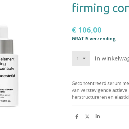
firming co
€ 106,00
GRATIS verzending
In winkelwa
Geconcentreerd serum met 
van verstevigende actieve 
herstructureren en elastici
D
D
S
e
e
h
l
e
a