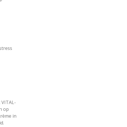
stress
t VITAL-
n op
crème in
d.