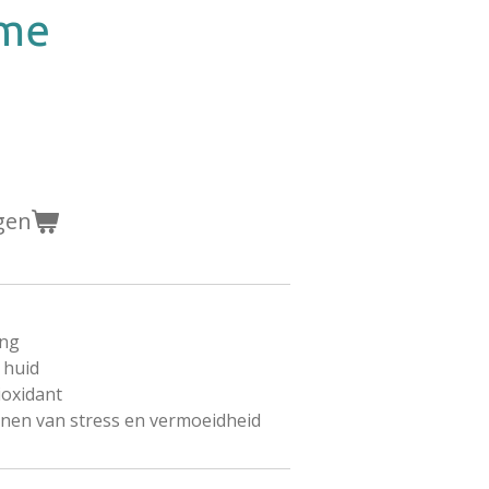
ème
gen
ing
 huid
ioxidant
kenen van stress en vermoeidheid