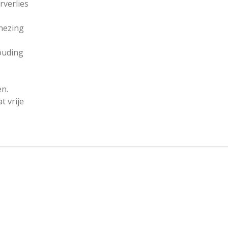
rverlies
enezing
houding
n.
t vrije