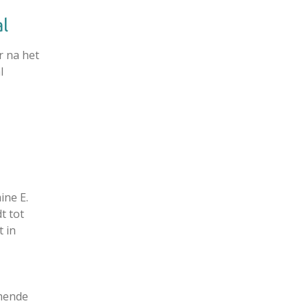
al
r na het
l
ine E.
t tot
t in
mende