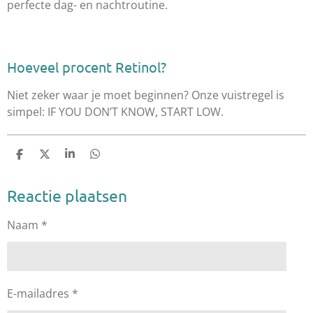
perfecte dag- en nachtroutine.
Hoeveel procent Retinol?
Niet zeker waar je moet beginnen? Onze vuistregel is
simpel: IF YOU DON’T KNOW, START LOW.
D
D
S
D
e
e
h
e
l
e
a
l
e
l
r
e
Reactie plaatsen
n
e
n
Naam *
E-mailadres *